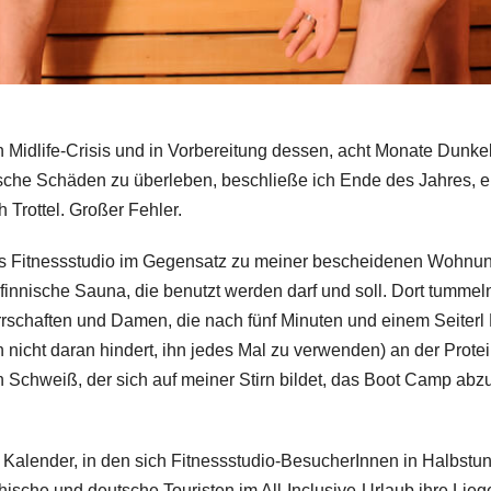
 Midlife-Crisis und in Vorbereitung dessen, acht Monate Dunkel
sche Schäden zu überleben, beschließe ich Ende des Jahres, ei
 Trottel. Großer Fehler.
t das Fitnessstudio im Gegensatz zu meiner bescheidenen Wohn
ne finnische Sauna, die benutzt werden darf und soll. Dort tumm
Herrschaften und Damen, die nach fünf Minuten und einem Seiter
 nicht daran hindert, ihn jedes Mal zu verwenden) an der Protei
 Schweiß, der sich auf meiner Stirn bildet, das Boot Camp abz
 Kalender, in den sich Fitnessstudio-BesucherInnen in Halbstun
ische und deutsche Touristen im All-Inclusive-Urlaub ihre Lie