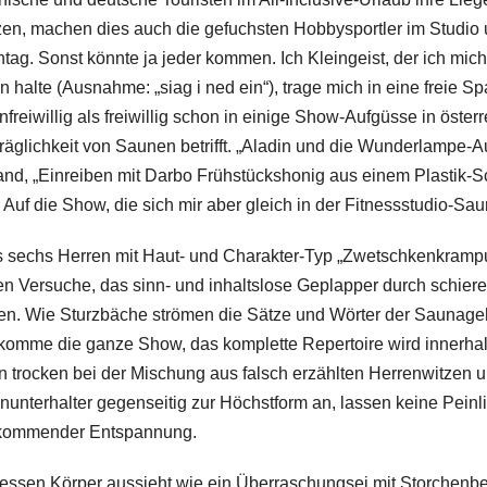
n, machen dies auch die gefuchsten Hobbysportler im Studio u
ntag. Sonst könnte ja jeder kommen. Ich Kleingeist, der ich mic
 halte (Ausnahme: „siag i ned ein“), trage mich in eine freie Sp
freiwillig als freiwillig schon in einige Show-Aufgüsse in öste
rträglichkeit von Saunen betrifft. „Aladin und die Wunderlampe-
and, „Einreiben mit Darbo Frühstückshonig aus einem Plastik-S
f die Show, die sich mir aber gleich in der Fitnessstudio-Sauna 
its sechs Herren mit Haut- und Charakter-Typ „Zwetschkenkram
en Versuche, das sinn- und inhaltslose Geplapper durch schiere
en. Wie Sturzbäche strömen die Sätze und Wörter der Saunagehe
bekomme die ganze Show, das komplette Repertoire wird innerha
en trocken bei der Mischung aus falsch erzählten Herrenwitzen
einunterhalter gegenseitig zur Höchstform an, lassen keine Pein
ufkommender Entspannung.
r, dessen Körper aussieht wie ein Überraschungsei mit Storchenb