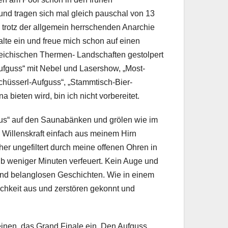
nd tragen sich mal gleich pauschal von 13
h trotz der allgemein herrschenden Anarchie
alte ein und freue mich schon auf einen
rreichischen Thermen- Landschaften gestolpert
Aufguss“ mit Nebel und Lasershow, „Most-
chüsserl-Aufguss“, „Stammtisch-Bier-
bieten wird, bin ich nicht vorbereitet.
pus“ auf den Saunabänken und grölen wie im
 Willenskraft einfach aus meinem Hirn
r ungefiltert durch meine offenen Ohren in
lb weniger Minuten verfeuert. Kein Auge und
 und belanglosen Geschichten. Wie in einem
lichkeit aus und zerstören gekonnt und
einen, das Grand Finale ein. Den Aufguss.