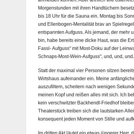
Morgenstunden mit ihren Handtüchern besetze
bis 18 Uhr für die Sauna ein. Montag bis Son
und Ellenbogen-Mentalität brav an Spielregeln
entspannten Aufguss. Als jemand, der mehr un
bin, habe bereits eine dicke Haut, was die E
Fassl- Aufguss“ mit Most-Doku auf der Leinw
Schnaps-Most-Wein-Aufguss“, und, und, und. Au
Statt der maximal vier Personen sitzen bere
Wirtshaus aufeinander ein. Meine anfänglich
auszufiltern, scheitern nach wenigen Sekund
meinen Kopf und reißen alles mit sich. Ich 
kein verschwitzter Backhendl-Friedhof bleib
Theaterstück treiben sich die lautstarken All
konsequent jeden Moment von Stille und a
Im dritten Akt läutet ein etwas jüngerer Her