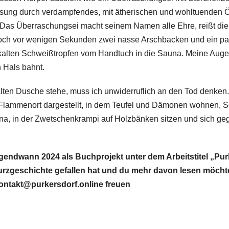
rlösung durch verdampfendes, mit ätherischen und wohltuenden
Das Überraschungsei macht seinem Namen alle Ehre, reißt die 
noch vor wenigen Sekunden zwei nasse Arschbacken und ein pa
e kalten Schweißtropfen vom Handtuch in die Sauna. Meine Aug
 Hals bahnt.
alten Dusche stehe, muss ich unwiderruflich an den Tod denken.
 Flammenort dargestellt, in dem Teufel und Dämonen wohnen, S
auna, in der Zwetschenkrampi auf Holzbänken sitzen und sich 
 irgendwann 2024 als Buchprojekt unter dem Arbeitstitel „P
Kurzgeschichte gefallen hat und du mehr davon lesen möchte
ntakt@purkersdorf.online freuen