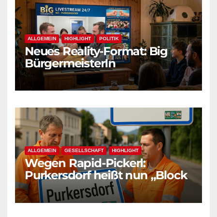
ALLGEMEIN
HIGHLIGHT
POLITIK
Neues Reality-Format: Big
BürgermeisterIn
ALLGEMEIN
GESELLSCHAFT
HIGHLIGHT
Wegen Rapid-Pickerl:
Purkersdorf heißt nun „Block
West“