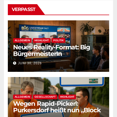
VERPASST
ALLGEMEIN
HIGHLIGHT
POLITIK
Neues Reality-Format: Big
BürgermeisterIn
JUNI 30, 2026
ALLGEMEIN
GESELLSCHAFT
HIGHLIGHT
Wegen Rapid-Pickerl:
Purkersdorf heißt nun „Block
West“