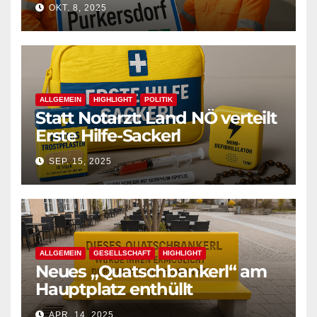
OKT. 8, 2025
ALLGEMEIN
HIGHLIGHT
POLITIK
Statt Notarzt: Land NÖ verteilt
Erste Hilfe-Sackerl
SEP. 15, 2025
ALLGEMEIN
GESELLSCHAFT
HIGHLIGHT
Neues „Quatschbankerl“ am
Hauptplatz enthüllt
APR. 14, 2025