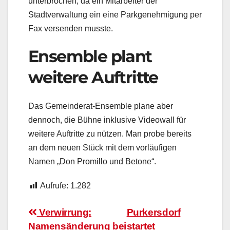
unterbrochen, da ein Mitarbeiter der
Stadtverwaltung ein eine Parkgenehmigung per
Fax versenden musste.
Ensemble plant
weitere Auftritte
Das Gemeinderat-Ensemble plane aber
dennoch, die Bühne inklusive Videowall für
weitere Auftritte zu nützen. Man probe bereits
an dem neuen Stück mit dem vorläufigen
Namen „Don Promillo und Betone“.
Aufrufe:
1.282
Beitragsnavigation
Verwirrung:
Purkersdorf
Namensänderung bei
startet