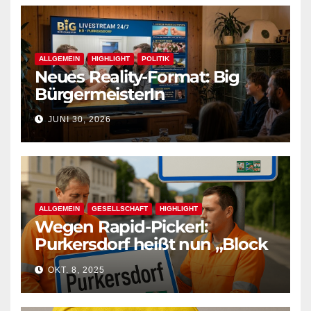
ALLGEMEIN
HIGHLIGHT
POLITIK
Neues Reality-Format: Big
BürgermeisterIn
JUNI 30, 2026
ALLGEMEIN
GESELLSCHAFT
HIGHLIGHT
Wegen Rapid-Pickerl:
Purkersdorf heißt nun „Block
West“
OKT. 8, 2025