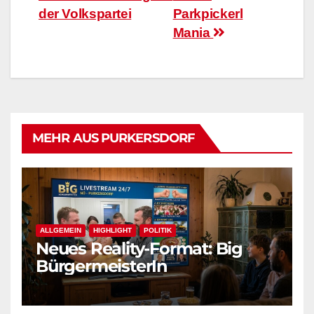
der Volkspartei
Parkpickerl
Mania
MEHR AUS PURKERSDORF
ALLGEMEIN
HIGHLIGHT
POLITIK
Neues Reality-Format: Big
BürgermeisterIn