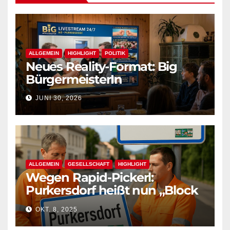
ALLGEMEIN
HIGHLIGHT
POLITIK
Neues Reality-Format: Big
BürgermeisterIn
JUNI 30, 2026
ALLGEMEIN
GESELLSCHAFT
HIGHLIGHT
Wegen Rapid-Pickerl:
Purkersdorf heißt nun „Block
West“
OKT. 8, 2025