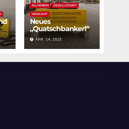
ALLGEMEIN
GESELLSCHAFT
K
HIGHLIGHT
and
Neues
„Quatschbankerl“
am Hauptplatz
APR. 14, 2025
enthüllt