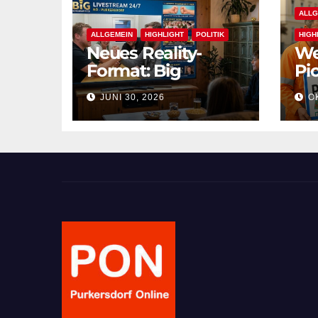
ALLG
ALLGEMEIN
HIGHLIGHT
POLITIK
HIGH
Neues Reality-
We
Format: Big
Pic
BürgermeisterIn
Pu
JUNI 30, 2026
OK
nu