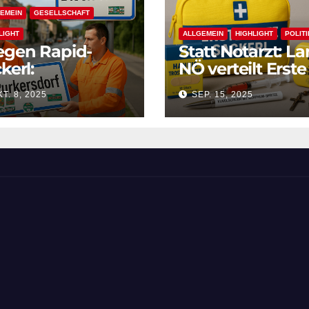
EMEIN
GESELLSCHAFT
LIGHT
ALLGEMEIN
HIGHLIGHT
POLITI
gen Rapid-
Statt Notarzt: L
kerl:
NÖ verteilt Erste
rkersdorf heißt
Hilfe-Sackerl
T. 8, 2025
SEP. 15, 2025
n „Block West“