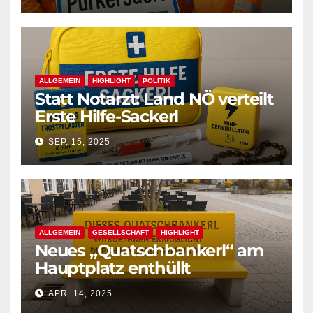
ALLGEMEIN
HIGHLIGHT
POLITIK
Statt Notarzt: Land NÖ verteilt
Erste Hilfe-Sackerl
SEP. 15, 2025
ALLGEMEIN
GESELLSCHAFT
HIGHLIGHT
Neues „Quatschbankerl“ am
Hauptplatz enthüllt
APR. 14, 2025