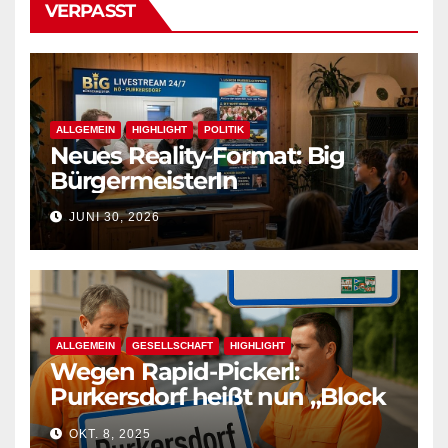
VERPASST
ALLGEMEIN
HIGHLIGHT
POLITIK
Neues Reality-Format: Big
BürgermeisterIn
JUNI 30, 2026
ALLGEMEIN
GESELLSCHAFT
HIGHLIGHT
Wegen Rapid-Pickerl:
Purkersdorf heißt nun „Block
West“
OKT. 8, 2025