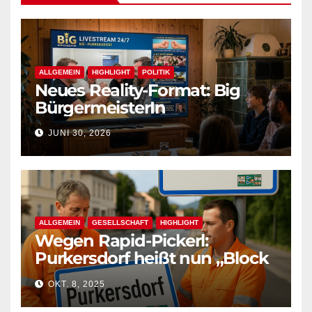
ALLGEMEIN
HIGHLIGHT
POLITIK
Neues Reality-Format: Big
BürgermeisterIn
JUNI 30, 2026
ALLGEMEIN
GESELLSCHAFT
HIGHLIGHT
Wegen Rapid-Pickerl:
Purkersdorf heißt nun „Block
West“
OKT. 8, 2025