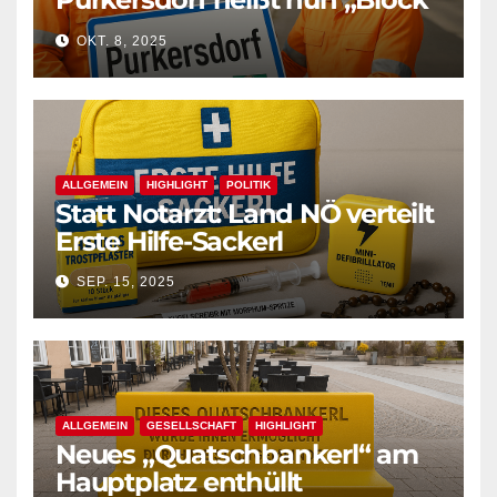
West“
OKT. 8, 2025
ALLGEMEIN
HIGHLIGHT
POLITIK
Statt Notarzt: Land NÖ verteilt
Erste Hilfe-Sackerl
SEP. 15, 2025
ALLGEMEIN
GESELLSCHAFT
HIGHLIGHT
Neues „Quatschbankerl“ am
Hauptplatz enthüllt