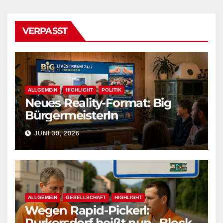
VERPASST
ALLGEMEIN
HIGHLIGHT
POLITIK
Neues Reality-Format: Big
BürgermeisterIn
JUNI 30, 2026
ALLGEMEIN
GESELLSCHAFT
HIGHLIGHT
Wegen Rapid-Pickerl:
Purkersdorf heißt nun „Block