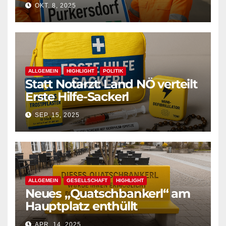
OKT. 8, 2025
ALLGEMEIN
HIGHLIGHT
POLITIK
Statt Notarzt: Land NÖ verteilt
Erste Hilfe-Sackerl
SEP. 15, 2025
ALLGEMEIN
GESELLSCHAFT
HIGHLIGHT
Neues „Quatschbankerl“ am
Hauptplatz enthüllt
APR. 14, 2025