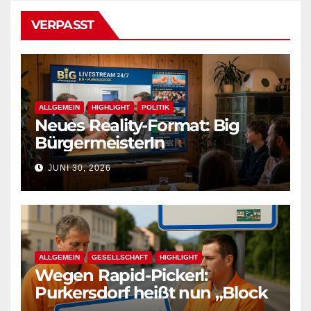
VERPASST
ALLGEMEIN
HIGHLIGHT
POLITIK
Neues Reality-Format: Big
BürgermeisterIn
JUNI 30, 2026
ALLGEMEIN
GESELLSCHAFT
HIGHLIGHT
Wegen Rapid-Pickerl:
Purkersdorf heißt nun „Block
West“