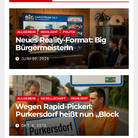
ALLGEMEIN
HIGHLIGHT
POLITIK
Neues Reality-Format: Big
BürgermeisterIn
JUNI 30, 2026
ALLGEMEIN
GESELLSCHAFT
HIGHLIGHT
Wegen Rapid-Pickerl:
Purkersdorf heißt nun „Block
West“
OKT. 8, 2025