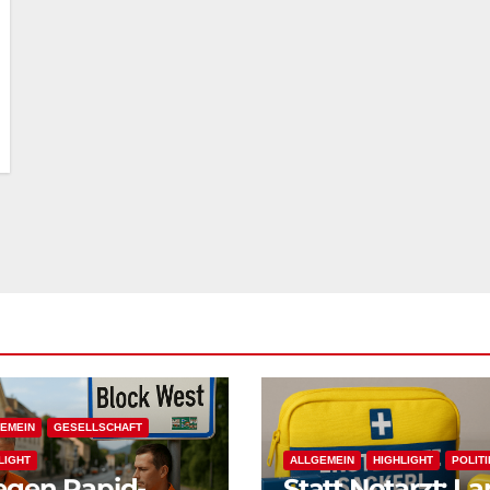
EMEIN
GESELLSCHAFT
LIGHT
ALLGEMEIN
HIGHLIGHT
POLITI
gen Rapid-
Statt Notarzt: L