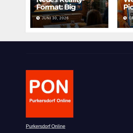
Format: Big
Pic
BürgermeisterIn
Pu
JUNI 30, 2026
OK
nu
Purkersdorf Online