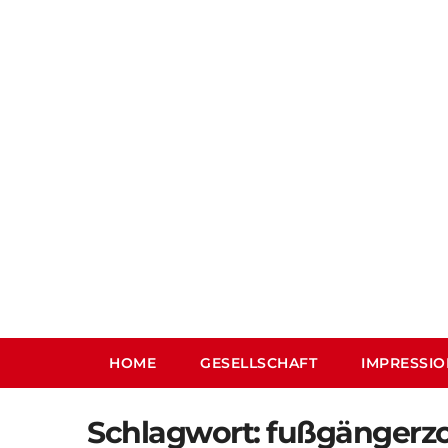
Skip
to
content
HOME
GESELLSCHAFT
IMPRESSI
Schlagwort:
fußgängerz