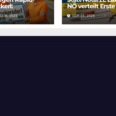
kerl:
NÖ verteilt Erste
rkersdorf heißt
Hilfe-Sackerl
T. 8, 2025
SEP. 15, 2025
n „Block West“