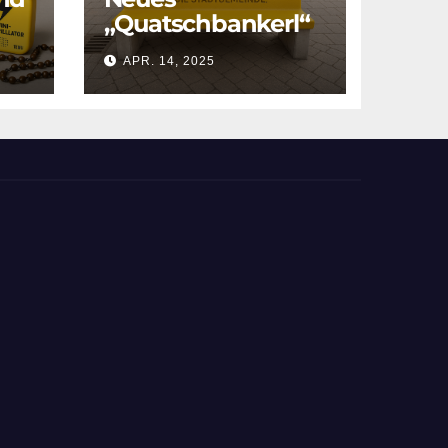
„Quatschbankerl“
am Hauptplatz
APR. 14, 2025
enthüllt