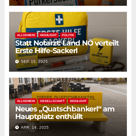
ALLGEMEIN
HIGHLIGHT
POLITIK
Statt Notarzt: Land NÖ verteilt
Erste Hilfe-Sackerl
SEP. 15, 2025
ALLGEMEIN
GESELLSCHAFT
HIGHLIGHT
Neues „Quatschbankerl“ am
Hauptplatz enthüllt
APR. 14, 2025