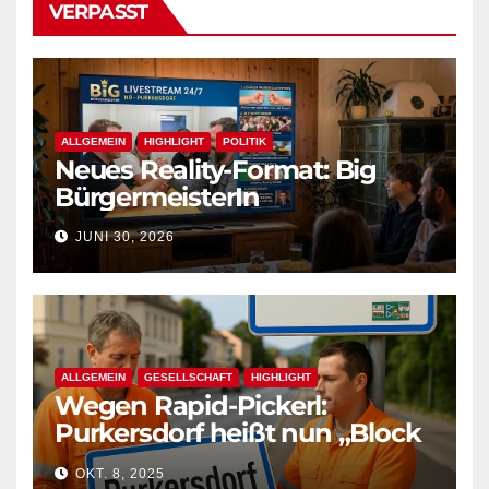
VERPASST
ALLGEMEIN
HIGHLIGHT
POLITIK
Neues Reality-Format: Big
BürgermeisterIn
JUNI 30, 2026
ALLGEMEIN
GESELLSCHAFT
HIGHLIGHT
Wegen Rapid-Pickerl:
Purkersdorf heißt nun „Block
West“
OKT. 8, 2025