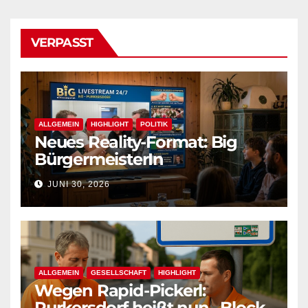
VERPASST
ALLGEMEIN
HIGHLIGHT
POLITIK
Neues Reality-Format: Big
BürgermeisterIn
JUNI 30, 2026
ALLGEMEIN
GESELLSCHAFT
HIGHLIGHT
Wegen Rapid-Pickerl:
Purkersdorf heißt nun „Block