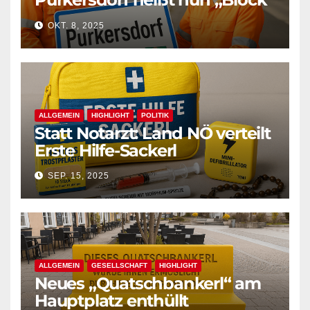
West“
OKT. 8, 2025
ALLGEMEIN
HIGHLIGHT
POLITIK
Statt Notarzt: Land NÖ verteilt
Erste Hilfe-Sackerl
SEP. 15, 2025
ALLGEMEIN
GESELLSCHAFT
HIGHLIGHT
Neues „Quatschbankerl“ am
Hauptplatz enthüllt