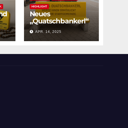
K
HIGHLIGHT
and
Neues
„Quatschbankerl“
am Hauptplatz
APR. 14, 2025
enthüllt