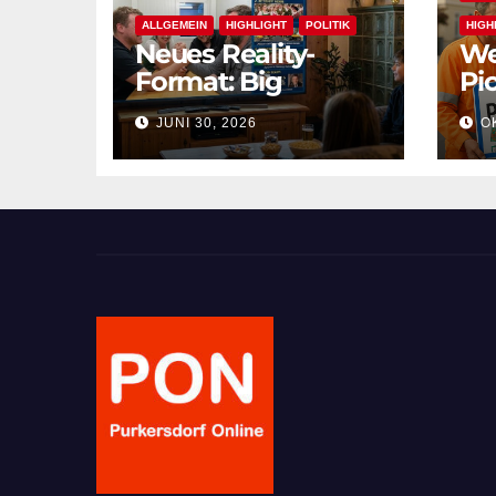
ALLGEMEIN
HIGHLIGHT
POLITIK
HIGH
Neues Reality-
We
Format: Big
Pic
BürgermeisterIn
Pu
JUNI 30, 2026
OK
nu