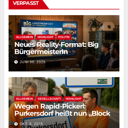
VERPASST
ALLGEMEIN
HIGHLIGHT
POLITIK
Neues Reality-Format: Big
BürgermeisterIn
JUNI 30, 2026
ALLGEMEIN
GESELLSCHAFT
HIGHLIGHT
Wegen Rapid-Pickerl:
Purkersdorf heißt nun „Block
West“
OKT. 8, 2025